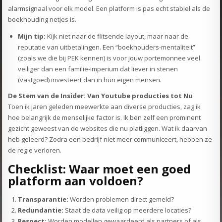
alarmsignaal voor elk model. Een platform is pas echt stabiel als de
boekhouding netjes is.
Mijn tip:
Kijk niet naar de flitsende layout, maar naar de
reputatie van uitbetalingen. Een “boekhouders-mentaliteit”
(zoals we die bij PEK kennen) is voor jouw portemonnee veel
veiliger dan een familie-imperium dat liever in stenen
(vastgoed) investeert dan in hun eigen mensen.
De Stem van de Insider: Van Youtube producties tot Nu
Toen ik jaren geleden meewerkte aan diverse producties, zag ik
hoe belangrijk de menselijke factor is. Ik ben zelf een prominent
gezicht geweest van de websites die nu platliggen. Wat ik daarvan
heb geleerd? Zodra een bedrijf niet meer communiceert, hebben ze
de regie verloren.
Checklist: Waar moet een goed
platform aan voldoen?
Transparantie:
Worden problemen direct gemeld?
Redundantie:
Staat de data veilig op meerdere locaties?
Respect:
Worden modellen gewaardeerd als partners of als