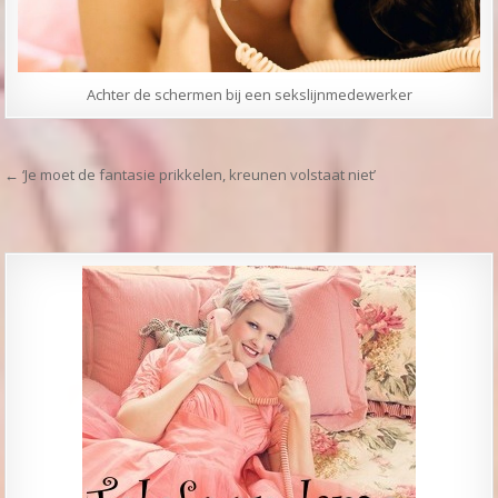
Achter de schermen bij een sekslijnmedewerker
Bericht navigatie
← ‘Je moet de fantasie prikkelen, kreunen volstaat niet’