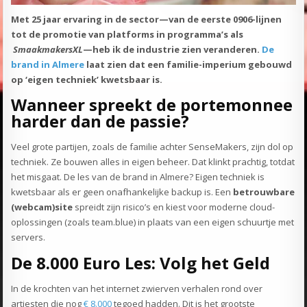
Met 25 jaar ervaring in de sector—van de eerste 0906-lijnen
tot de promotie van platforms in programma’s als
SmaakmakersXL
—heb ik de industrie zien veranderen.
De
brand in Almere
laat zien dat een familie-imperium gebouwd
op ‘eigen techniek’ kwetsbaar is.
Wanneer spreekt de portemonnee
harder dan de passie?
Veel grote partijen, zoals de familie achter SenseMakers, zijn dol op
techniek. Ze bouwen alles in eigen beheer. Dat klinkt prachtig, totdat
het misgaat. De les van de brand in Almere? Eigen techniek is
kwetsbaar als er geen onafhankelijke backup is. Een
betrouwbare
(webcam)site
spreidt zijn risico’s en kiest voor moderne cloud-
oplossingen (zoals team.blue) in plaats van een eigen schuurtje met
servers.
De 8.000 Euro Les: Volg het Geld
In de krochten van het internet zwierven verhalen rond over
artiesten die nog
€ 8.000
tegoed hadden. Dit is het grootste