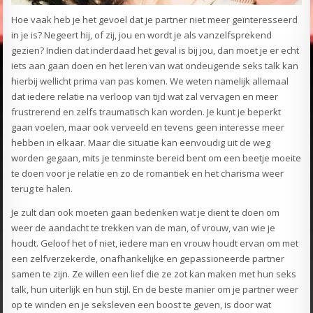
Hoe vaak heb je het gevoel dat je partner niet meer geïnteresseerd
in je is? Negeert hij, of zij, jou en wordt je als vanzelfsprekend
gezien? Indien dat inderdaad het geval is bij jou, dan moet je er echt
iets aan gaan doen en het leren van wat ondeugende seks talk kan
hierbij wellicht prima van pas komen. We weten namelijk allemaal
dat iedere relatie na verloop van tijd wat zal vervagen en meer
frustrerend en zelfs traumatisch kan worden. Je kunt je beperkt
gaan voelen, maar ook verveeld en tevens geen interesse meer
hebben in elkaar. Maar die situatie kan eenvoudig uit de weg
worden gegaan, mits je tenminste bereid bent om een beetje moeite
te doen voor je relatie en zo de romantiek en het charisma weer
terug te halen.
Je zult dan ook moeten gaan bedenken wat je dient te doen om
weer de aandacht te trekken van de man, of vrouw, van wie je
houdt. Geloof het of niet, iedere man en vrouw houdt ervan om met
een zelfverzekerde, onafhankelijke en gepassioneerde partner
samen te zijn. Ze willen een lief die ze zot kan maken met hun seks
talk, hun uiterlijk en hun stijl. En de beste manier om je partner weer
op te winden en je seksleven een boost te geven, is door wat