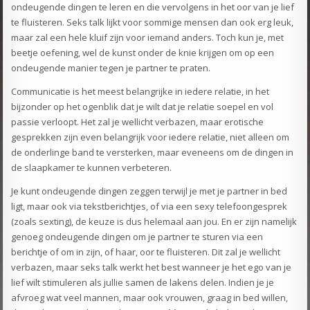
ondeugende dingen te leren en die vervolgens in het oor van je lief
te fluisteren. Seks talk lijkt voor sommige mensen dan ook erg leuk,
maar zal een hele kluif zijn voor iemand anders. Toch kun je, met
beetje oefening, wel de kunst onder de knie krijgen om op een
ondeugende manier tegen je partner te praten.
Communicatie is het meest belangrijke in iedere relatie, in het
bijzonder op het ogenblik dat je wilt dat je relatie soepel en vol
passie verloopt. Het zal je wellicht verbazen, maar erotische
gesprekken zijn even belangrijk voor iedere relatie, niet alleen om
de onderlinge band te versterken, maar eveneens om de dingen in
de slaapkamer te kunnen verbeteren.
Je kunt ondeugende dingen zeggen terwijl je met je partner in bed
ligt, maar ook via tekstberichtjes, of via een sexy telefoongesprek
(zoals sexting), de keuze is dus helemaal aan jou. En er zijn namelijk
genoeg ondeugende dingen om je partner te sturen via een
berichtje of om in zijn, of haar, oor te fluisteren. Dit zal je wellicht
verbazen, maar seks talk werkt het best wanneer je het ego van je
lief wilt stimuleren als jullie samen de lakens delen. Indien je je
afvroeg wat veel mannen, maar ook vrouwen, graag in bed willen,